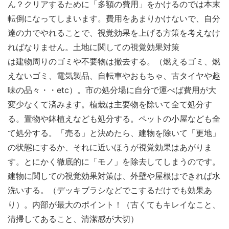
ん？クリアするために「多額の費用」をかけるのでは本末
転倒になってしまいます。費用をあまりかけないで、自分
達の力でやれることで、視覚効果を上げる方策を考えなけ
ればなりません。土地に関しての視覚効果対策
は建物周りのゴミや不要物は撤去する。（燃えるゴミ、燃
えないゴミ、電気製品、自転車やおもちゃ、古タイヤや趣
味の品々・・etc）。市の処分場に自分で運べば費用が大
変少なくて済みます。植栽は主要物を除いて全て処分す
る。置物や鉢植えなども処分する。ペットの小屋なども全
て処分する。「売る」と決めたら、建物を除いて「更地」
の状態にするか、それに近いほうが視覚効果はあがりま
す。とにかく徹底的に「モノ」を除去してしまうのです。
建物に関しての視覚効果対策は、外壁や屋根はできれば水
洗いする。（デッキブラシなどでこするだけでも効果あ
り）。内部が最大のポイント！（古くてもキレイなこと、
清掃してあること、清潔感が大切）