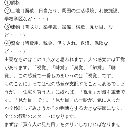
①価格
②土地（面積、日当たり、周囲の生活環境、利便施設、
学校学区など・・・）
③建物（間取り、築年数、設備、構造、見た目、な
ど・・・）
④資金（諸費用、税金、借り入れ、返済、保険な
ど・・・）
主要なものはこの４点かと思われます。人の感覚には五覚
があります。「視覚」「味覚」「臭覚」「触覚」「聴
覚」。この感覚で一番ものをいうのは「視覚」です。
ものごとによっては他の感覚が支配することもあるでしょ
うが、「住宅を買う人」に絞れば、「視覚」が最も重要で
す。「見た目」です。「見た目」の一瞬が、気に入った
か？検討してみようか？の判断をする大きな要因になり、
全ての行動のスタートになります。
まずは「買う人の見た目」をクリアしなければなりませ