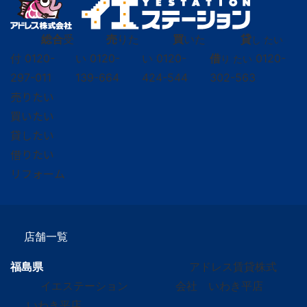
総合
受
売
りた
買
いた
貸
し たい
付
0120-
い
0120-
い
0120-
借
0120-
り たい
297-011
139-664
424-544
302-563
売りたい
買いたい
貸したい
借りたい
リフォーム
店舗一覧
福島県
アドレス賃貸株式
イエステーション
会社 いわき平店
いわき平店