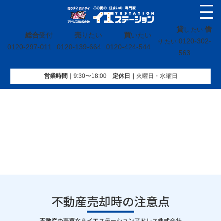
貸
借
し たい
総合
受付
売
りたい
買
いたい
0120-302-
り たい
0120-297-011
0120-139-664
0120-424-544
563
営業時間｜
9:30〜18:00
定休⽇｜
火曜⽇・水曜⽇
イエステーション
»
投稿トップ
»
不動産売却時の注意点
不動産売却時の注意点
｜
不動産の売買ならイエステーションアドレス株式会社