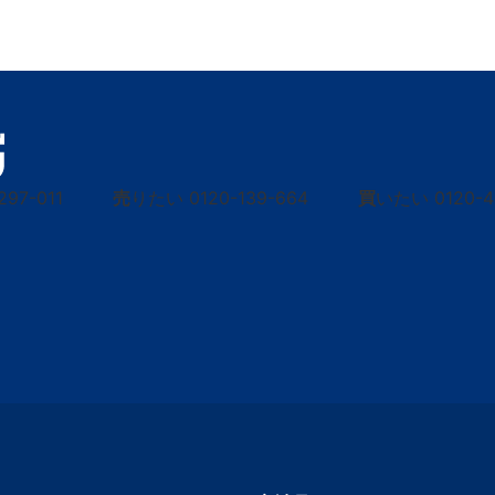
297-011
売
りたい
0120-139-664
買
いたい
0120-