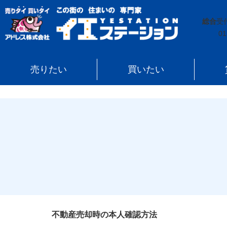
イエステーション
»
投稿トップ
»
不動産売却時の本人
総合
受
01
売りたい
買いたい
不動産売却時の本人確認方法