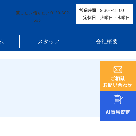
営業時間｜
9:30〜18:00
貸
借
0120-302-
し たい
り たい
定休⽇｜
火曜⽇・水曜⽇
563
ム
スタッフ
会社概要