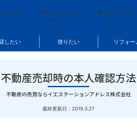
確認方法
付
0120-297-
売
りたい
0120-139-
買
いたい
0120-424-
1
664
544
貸したい
借りたい
リフォー
不動産売却時の本人確認方法
｜
不動産の売買ならイエステーションアドレス株式会社
最終更新日：
2019.3.27