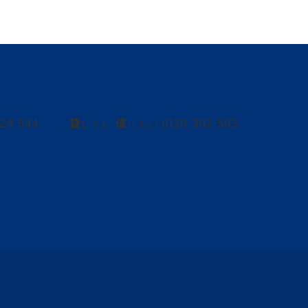
424-544
貸
借
0120-302-563
し たい
り たい