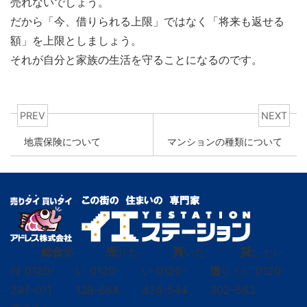
売れないでしょう。
だから「今、借りられる上限」ではなく「将来も返せる
額」を上限としましょう。
それが自分と家族の生活を守ることになるのです。
PREV
NEXT
地震保険について
マンションの種類について
総合
受
売
りた
買
いた
貸
し たい
付
0120-
い
0120-
い
0120-
借
0120-
り たい
297-011
139-664
424-544
302-563