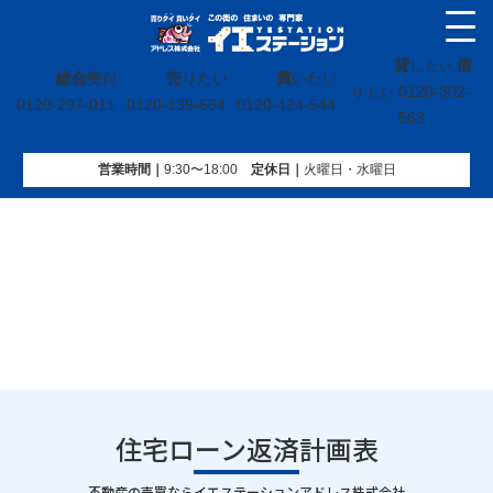
貸
借
し たい
総合
受付
売
りたい
買
いたい
0120-302-
り たい
0120-297-011
0120-139-664
0120-424-544
563
営業時間｜
9:30〜18:00
定休⽇｜
火曜⽇・水曜⽇
イエステーション
»
投稿トップ
»
住宅ローン返済計画表
住宅ローン返済計画表
｜
不動産の売買ならイエステーションアドレス株式会社