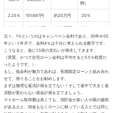
間）
2.25％
101,697円
約20万円
20％
3.00％
112,533円
約34万円
33％
元々、1％というのはキャンペーン金利であり、30年や35
120,533
年という年月で、金利4％は十分に考えられる数字です。
3.50％
約43万円
42％
円
こうなると、急に1.5倍の支払いが発生してきます。
（実質、かつて住宅ローン金利は平均すると5.5％程度だ
約52万
4.00％
128,552円
52％
ったようです。）
円
もし、低金利が魅力であれば、長期固定ローンと組み合わ
せて、借りることをお勧めします。
まずは無理な返済計画を立てない！そして途中で大きく返
済額が変わらない資金計画を立てましょう。
マイホーム取得費は高くても、預貯金が多い人や親の援助
がある人と、頭金もなくローンに頼っている人とでは同じ