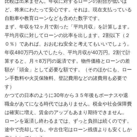
比較は出来ません。年収に対するローンの割合が低いほ
ど、将来にわたって安心です。それは、現在支払っている
自動車や教育ローンなども含めた数字です。
まず、年収を12ヶ月で割った「平均月収」を計算します。
平均月収に対してローンの比率を出します。2割以下（２
０％）であれば、おおむね安全と考えてもいいでしょう。
年収480万円の人でしたら、平均月収が40万円。2割で計
算すると、月々8万円の返済です。物件価格とローンの差
額が「頭金」として必要な額です。（そのほかにも、ロー
ン手数料や火災保険料、登記費用などの諸費用も必要で
す）
かつての日本のように30年から３５年後もボーナスや退
職金があてになる時代ではありません。税金や社会保障費
は確実に増え、賃金のアップもあまり期待できません。
ローンを返済し終わるまでは、ずっと負担は続くのです。
途中で売却しても、中古住宅はローン残債よりも安くしか