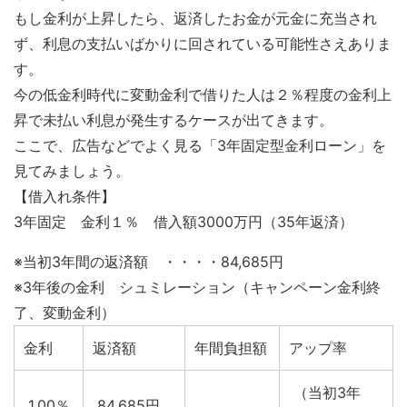
もし金利が上昇したら、返済したお金が元金に充当され
ず、利息の支払いばかりに回されている可能性さえありま
す。
今の低金利時代に変動金利で借りた人は２％程度の金利上
昇で未払い利息が発生するケースが出てきます。
ここで、広告などでよく見る「3年固定型金利ローン」を
見てみましょう。
【借入れ条件】
3年固定 金利１％ 借入額3000万円（35年返済）
※当初3年間の返済額 ・・・・84,685円
※3年後の金利 シュミレーション（キャンペーン金利終
了、変動金利）
金利
返済額
年間負担額
アップ率
（当初3年
1.00％
84,685円