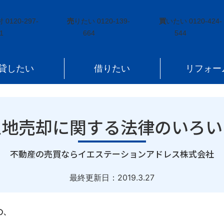
律のいろいろ
付
0120-297-
売
りたい
0120-139-
買
いたい
0120-424-
1
664
544
貸したい
借りたい
リフォー
土地売却に関する法律のいろい
｜
不動産の売買ならイエステーションアドレス株式会社
最終更新日：
2019.3.27
の、