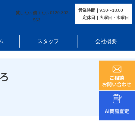
営業時間｜
9:30〜18:00
貸
借
0120-302-
し たい
り たい
定休⽇｜
火曜⽇・水曜⽇
563
ム
スタッフ
会社概要
ろ