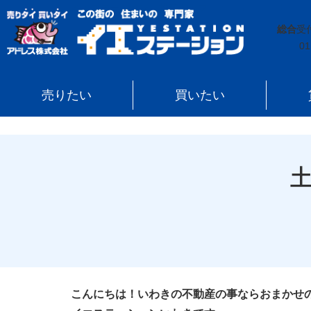
イエステーション
»
投稿トップ
»
土地売却に関する法
総合
受
01
売りたい
買いたい
こんにちは！いわきの不動産の事ならおまかせ