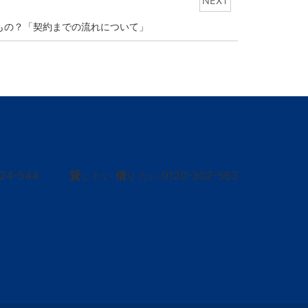
NEXT
もの？「契約までの流れについて」
424-544
貸
借
0120-302-563
し たい
り たい