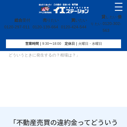
貸
借
し たい
総合
受付
売
りたい
買
いたい
0120-302-
り たい
0120-297-011
0120-139-664
0120-424-544
563
営業時間｜
9:30〜18:00
定休⽇｜
火曜⽇・水曜⽇
イエステーション
»
投稿トップ
»
「不動産売買の違約金って
どういうときに発生するの？相場は？」
「不動産売買の違約金ってどういう