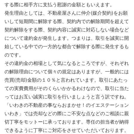
する際に相手方に支払う慰謝の金額ともいえます。
発生理由としては、不動産屋さんに仲介(媒介契約)をお願
いして短期間に解除する際、契約内での解除期間を超えて
契約解除をする際、契約内容に誠実に対応しない場合など
について違約金が発生します。つまりは、取引を誠実に開
始している中での一方的な都合で解除する際に発生するも
のです。
その違約金の相場として気になるところですが、それぞれ
の解除理由について個々の規定はありますが、一般的には
売買(売却)金額の１０％と言われています。取引にあたっ
ての実費費用がそのくらいかかるわけなので、取引に当た
ってはお互い誠実に取引を行いましょうと言う訳ですね。
「いわきの不動産の事ならおまかせ！のイエステーション
いわき」では売却などの際にご不安な点などのご相談に親
切丁寧をモットーに承っております。専任の担当者が納得
できるように丁寧にご対応をさせていただいております。