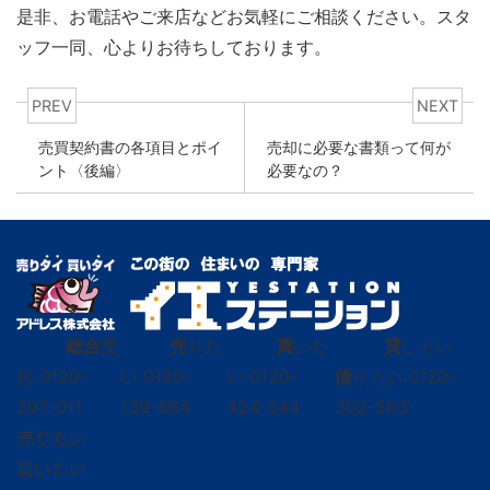
是非、お電話やご来店などお気軽にご相談ください。スタ
ッフ一同、心よりお待ちしております。
PREV
NEXT
売買契約書の各項目とポイ
売却に必要な書類って何が
ント〈後編〉
必要なの？
総合
受
売
りた
買
いた
貸
し たい
付
0120-
い
0120-
い
0120-
借
0120-
り たい
297-011
139-664
424-544
302-563
売りたい
買いたい