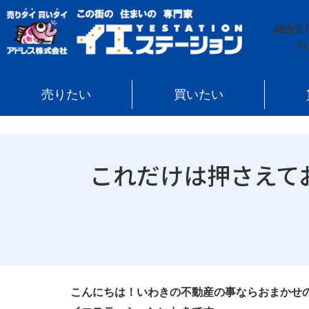
イエステーション
»
投稿トップ
»
これだけは押さえて
総合
受
01
売りたい
買いたい
これだけは押さえて
こんにちは！いわきの不動産の事ならおまかせ