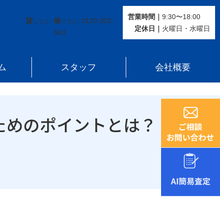
営業時間｜
9:30〜18:00
貸
借
0120-302-
し たい
り たい
定休⽇｜
火曜⽇・水曜⽇
563
ム
スタッフ
会社概要
ためのポイントとは？