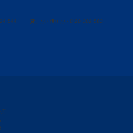
424-544
貸
借
0120-302-563
し たい
り たい
台店
店
店