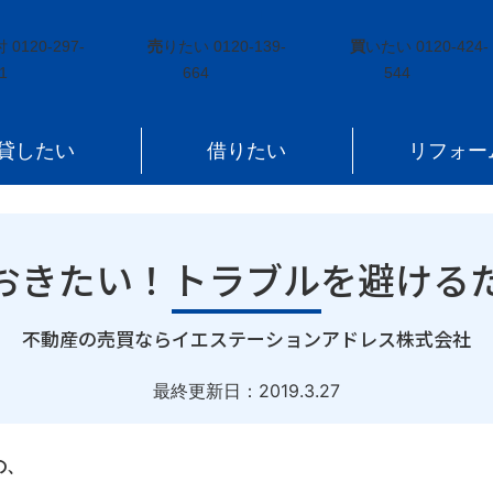
おきたい！トラブルを避けるためのポイントとは？
付
0120-297-
売
りたい
0120-139-
買
いたい
0120-424-
1
664
544
貸したい
借りたい
リフォー
おきたい！トラブルを避ける
｜
不動産の売買ならイエステーションアドレス株式会社
最終更新日：
2019.3.27
の、