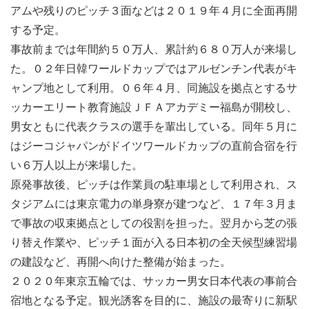
アムや残りのピッチ３面などは２０１９年４月に全面再開
する予定。
事故前までは年間約５０万人、累計約６８０万人が来場し
た。０２年日韓ワールドカップではアルゼンチン代表がキ
ャンプ地として利用。０６年４月、同施設を拠点とするサ
ッカーエリート教育施設ＪＦＡアカデミー福島が開校し、
男女ともに代表クラスの選手を輩出している。同年５月に
はジーコジャパンがドイツワールドカップの直前合宿を行
い６万人以上が来場した。
原発事故後、ピッチは作業員の駐車場として利用され、ス
タジアムには東京電力の単身寮が建つなど、１７年３月ま
で事故の収束拠点としての役割を担った。翌月から芝の張
り替え作業や、ピッチ１面が入る日本初の全天候型練習場
の建設など、再開へ向けた整備が始まった。
２０２０年東京五輪では、サッカー男女日本代表の事前合
宿地となる予定。観光誘客を目的に、施設の最寄りに新駅