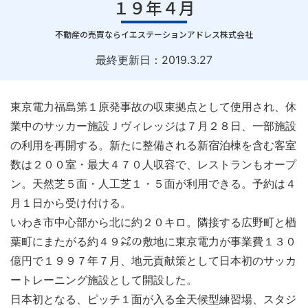
１９年４月
｜
不動産の売買ならイエステーションアドレス株式会社
最終更新日：
2019.3.27
東京電力福島第１原発事故の収束拠点として使用され、休
業中のサッカー施設Ｊヴィレッジは７月２８日、一部施設
の利用を再開する。新たに整備される新宿泊棟を含む客室
数は２００室・最大４７０人収容で、レストランもオープ
ン。天然芝５面・人工芝１・５面が利用できる。予約は４
月１日から受け付ける。
いわき市中心部から北に約２０キロ。隣接する広野町と楢
葉町にまたがる約４９㌶の敷地に東京電力が事業費１３０
億円で１９９７年７月、地元貢献策として日本初のサッカ
ートレーニング施設として開設した。
日本初となる、ピッチ１面が入る全天候型練習場、スタジ