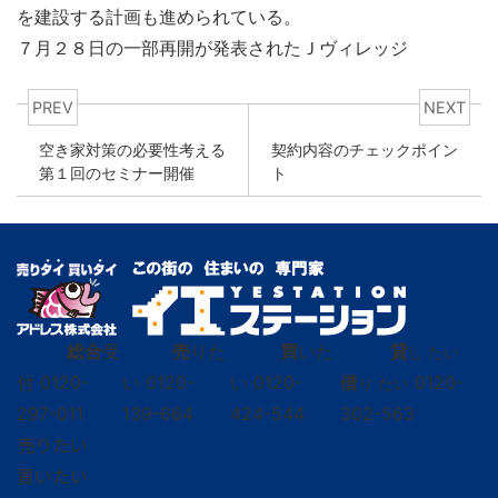
を建設する計画も進められている。
７月２８日の一部再開が発表されたＪヴィレッジ
PREV
NEXT
空き家対策の必要性考える
契約内容のチェックポイン
第１回のセミナー開催
ト
総合
受
売
りた
買
いた
貸
し たい
付
0120-
い
0120-
い
0120-
借
0120-
り たい
297-011
139-664
424-544
302-563
売りたい
買いたい