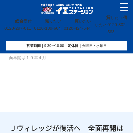
貸
借
し たい
総合
受付
売
りたい
買
いたい
0120-302-
り たい
0120-297-011
0120-139-664
0120-424-544
563
営業時間｜
9:30〜18:00
定休⽇｜
火曜⽇・水曜⽇
イエステーション
»
投稿トップ
»
Ｊヴィレッジが復活へ 全
面再開は１９年４月
Ｊヴィレッジが復活へ 全面再開は