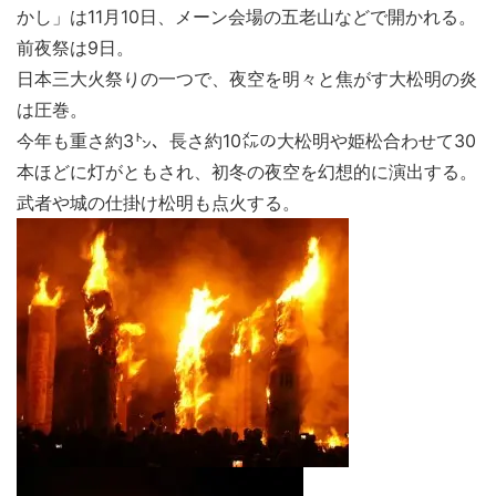
かし」は11月10日、メーン会場の五老山などで開かれる。
前夜祭は9日。
日本三大火祭りの一つで、夜空を明々と焦がす大松明の炎
は圧巻。
今年も重さ約3㌧、長さ約10㍍の大松明や姫松合わせて30
本ほどに灯がともされ、初冬の夜空を幻想的に演出する。
武者や城の仕掛け松明も点火する。