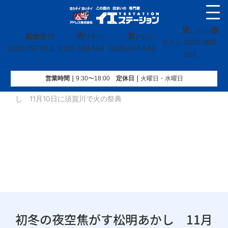
貸
借
し たい
総合
受付
売
りたい
買
いたい
0120-302-
り たい
0120-297-011
0120-139-664
0120-424-544
563
営業時間｜
9:30〜18:00
定休⽇｜
火曜⽇・水曜⽇
イエステーション
»
投稿トップ
»
初冬の夜空焦がす松明あか
し 11月10日に須賀川で火の祭典
初冬の夜空焦がす松明あかし 11月