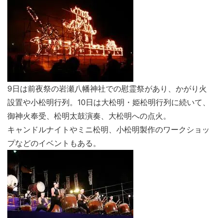
9日は前夜祭の岩瀬八幡神社での慰霊祭があり、かがり火
設置や小松明行列。10日は大松明・姫松明行列に続いて、
御神火奉受、松明太鼓演奏、大松明への点火。
キャンドルナイトやミニ松明、小松明製作のワークショッ
プなどのイベントもある。