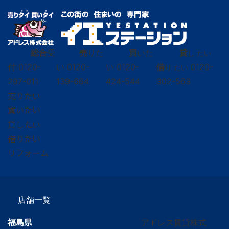
総合
受
売
りた
買
いた
貸
し たい
付
0120-
い
0120-
い
0120-
借
0120-
り たい
297-011
139-664
424-544
302-563
売りたい
買いたい
貸したい
借りたい
リフォーム
店舗一覧
福島県
アドレス賃貸株式