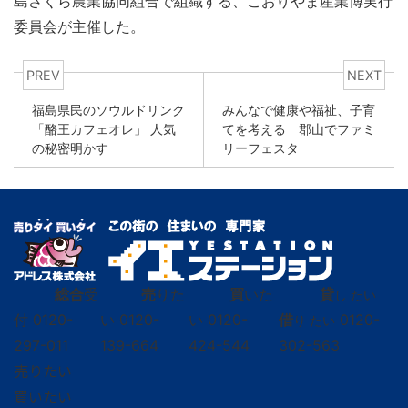
島さくら農業協同組合で組織する、こおりやま産業博実行
委員会が主催した。
PREV
NEXT
福島県民のソウルドリンク
みんなで健康や福祉、子育
「酪王カフェオレ」 人気
てを考える 郡山でファミ
の秘密明かす
リーフェスタ
総合
受
売
りた
買
いた
貸
し たい
付
0120-
い
0120-
い
0120-
借
0120-
り たい
297-011
139-664
424-544
302-563
売りたい
買いたい