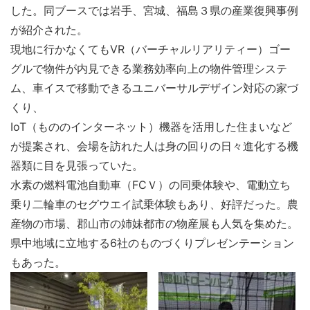
した。同ブースでは岩手、宮城、福島３県の産業復興事例
が紹介された。
現地に行かなくてもVR（バーチャルリアリティー）ゴー
グルで物件が内見できる業務効率向上の物件管理システ
ム、車イスで移動できるユニバーサルデザイン対応の家づ
くり、
IoT（もののインターネット）機器を活用した住まいなど
が提案され、会場を訪れた人は身の回りの日々進化する機
器類に目を見張っていた。
水素の燃料電池自動車（FCＶ）の同乗体験や、電動立ち
乗り二輪車のセグウエイ試乗体験もあり、好評だった。農
産物の市場、郡山市の姉妹都市の物産展も人気を集めた。
県中地域に立地する6社のものづくりプレゼンテーション
もあった。