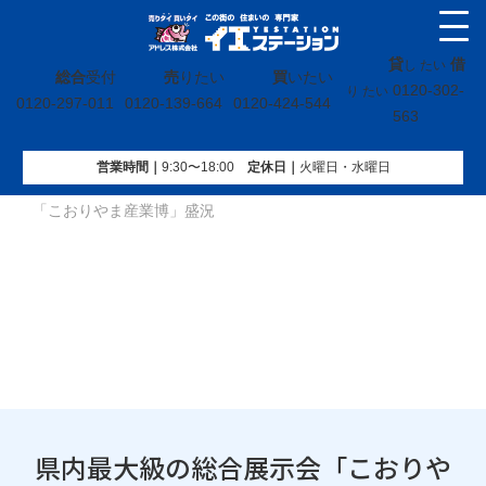
貸
借
し たい
総合
受付
売
りたい
買
いたい
0120-302-
り たい
0120-297-011
0120-139-664
0120-424-544
563
営業時間｜
9:30〜18:00
定休⽇｜
火曜⽇・水曜⽇
イエステーション
»
投稿トップ
»
県内最大級の総合展示会
「こおりやま産業博」盛況
県内最大級の総合展示会「こおりや