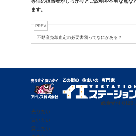
専任の担当者がしっかりとご説明や不明な点な
ます。
PREV
不動産売却査定の必要書類ってなにがある？
総合
受付
0120-
売りたい
買いたい
貸したい