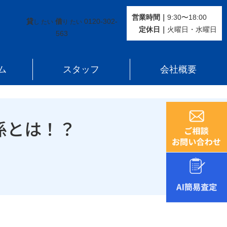
営業時間｜
9:30〜18:00
貸
借
0120-302-
し たい
り たい
定休⽇｜
火曜⽇・水曜⽇
563
ム
スタッフ
会社概要
係とは！？