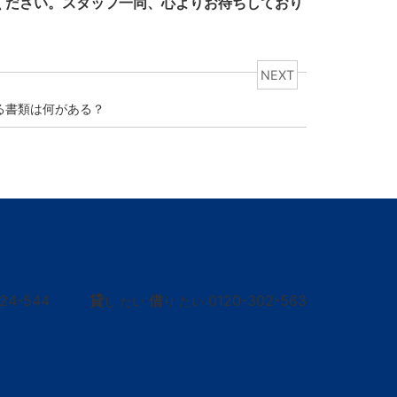
ください。スタッフ一同、心よりお待ちしており
NEXT
る書類は何がある？
424-544
貸
借
0120-302-563
し たい
り たい