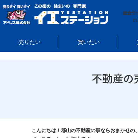
イエステーション
»
投稿トップ
»
不動産の売却益と国
総合
受
01
売りたい
買いたい
不動産の
こんにちは！郡山の不動産の事ならおまかせの