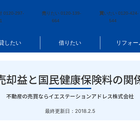
民健康保険料の関係とは！？
付
0120-297-
売
りたい
0120-139-
買
いたい
0120-424-
1
664
544
貸したい
借りたい
リフォー
売却益と国民健康保険料の関
｜
不動産の売買ならイエステーションアドレス株式会社
最終更新日：
2018.2.5
、