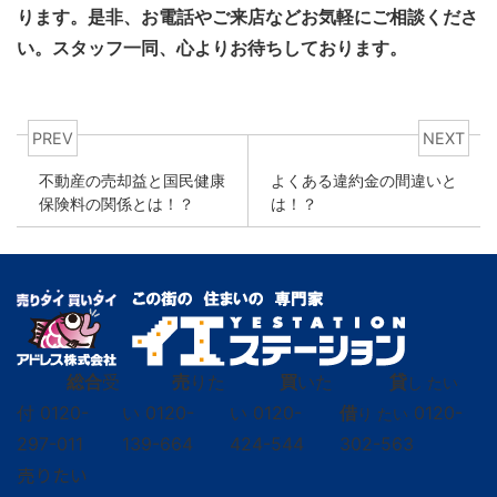
ります。是非、お電話やご来店などお気軽にご相談くださ
い。スタッフ一同、心よりお待ちしております。
PREV
NEXT
不動産の売却益と国民健康
よくある違約金の間違いと
保険料の関係とは！？
は！？
総合
受
売
りた
買
いた
貸
し たい
付
0120-
い
0120-
い
0120-
借
0120-
り たい
297-011
139-664
424-544
302-563
売りたい