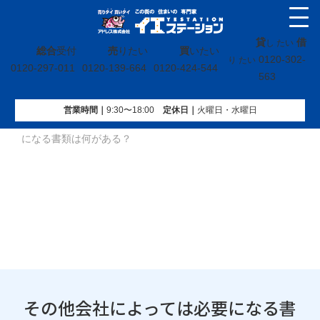
貸
借
し たい
総合
受付
売
りたい
買
いたい
0120-302-
り たい
0120-297-011
0120-139-664
0120-424-544
563
営業時間｜
9:30〜18:00
定休⽇｜
火曜⽇・水曜⽇
イエステーション
»
投稿トップ
»
その他会社によっては必要
になる書類は何がある？
その他会社によっては必要になる書