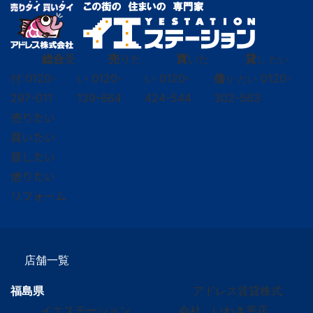
総合
受
売
りた
買
いた
貸
し たい
付
0120-
い
0120-
い
0120-
借
0120-
り たい
297-011
139-664
424-544
302-563
売りたい
買いたい
貸したい
借りたい
リフォーム
店舗一覧
福島県
アドレス賃貸株式
イエステーション
会社 いわき平店