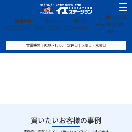
貸
借
し たい
総合
受付
売
りたい
買
いたい
0120-302-
り たい
0120-297-011
0120-139-664
0120-424-544
563
営業時間｜
9:30〜18:00
定休⽇｜
火曜⽇・水曜⽇
イエステーション
»
買いたいお客様の事例
買いたいお客様の事例
｜
不動産の売買ならイエステーションアドレス株式会社