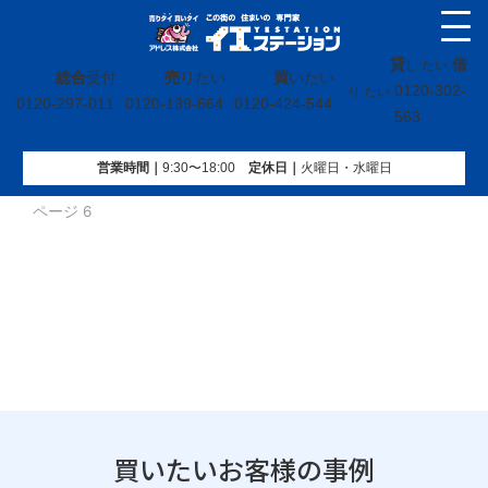
貸
借
し たい
総合
受付
売
りたい
買
いたい
0120-302-
り たい
0120-297-011
0120-139-664
0120-424-544
563
営業時間｜
9:30〜18:00
定休⽇｜
火曜⽇・水曜⽇
イエステーション
»
お客様の事例
»
買いたいお客様の事例
»
ページ 6
買いたいお客様の事例