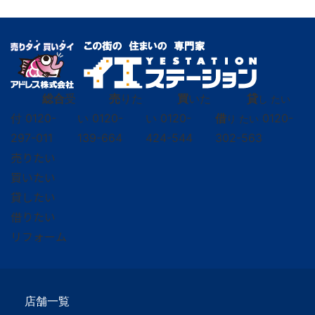
総合
受
売
りた
買
いた
貸
し たい
付
0120-
い
0120-
い
0120-
借
0120-
り たい
297-011
139-664
424-544
302-563
売りたい
買いたい
貸したい
借りたい
リフォーム
店舗一覧