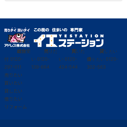
総合
受
売
りた
買
いた
貸
し たい
付
0120-
い
0120-
い
0120-
借
0120-
り たい
297-011
139-664
424-544
302-563
売りたい
買いたい
貸したい
借りたい
リフォーム