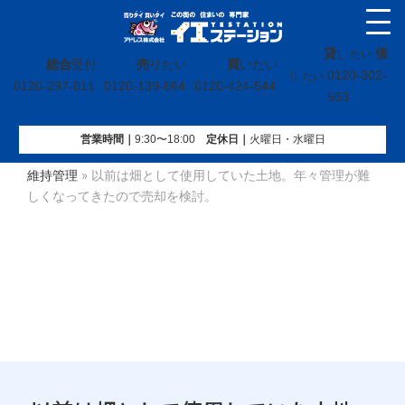
貸
借
し たい
総合
受付
売
りたい
買
いたい
0120-302-
り たい
0120-297-011
0120-139-664
0120-424-544
563
営業時間｜
9:30〜18:00
定休⽇｜
火曜⽇・水曜⽇
イエステーション
»
お客様の事例
»
売りたいお客様の事例
»
維持管理
»
以前は畑として使用していた土地。年々管理が難
しくなってきたので売却を検討。