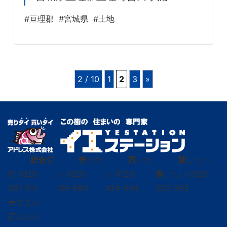
#亘理郡
#宮城県
#土地
2 / 10
1
2
3
»
総合
受
売
りた
買
いた
貸
し たい
付
0120-
い
0120-
い
0120-
借
0120-
り たい
297-011
139-664
424-544
302-563
売りたい
買いたい