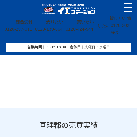
貸
借
し たい
総合
受付
売
りたい
買
いたい
0120-302-
り たい
0120-297-011
0120-139-664
0120-424-544
563
営業時間｜
9:30〜18:00
定休⽇｜
火曜⽇・水曜⽇
イエステーション
»
売買実績
»
宮城県
»
亘理郡
»
ページ 2
亘理郡の売買実績