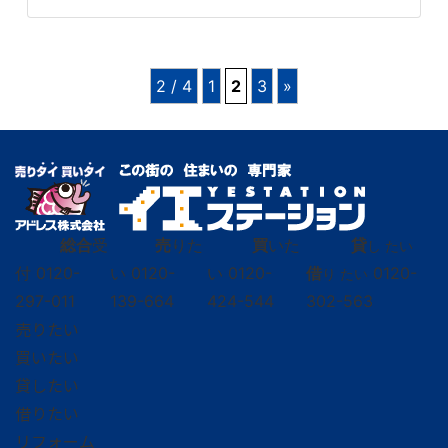
2 / 4
1
2
3
»
総合
受
売
りた
買
いた
貸
し たい
付
0120-
い
0120-
い
0120-
借
0120-
り たい
297-011
139-664
424-544
302-563
売りたい
買いたい
貸したい
借りたい
リフォーム