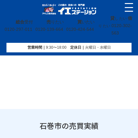
貸
借
し たい
総合
受付
売
りたい
買
いたい
0120-302-
り たい
0120-297-011
0120-139-664
0120-424-544
563
営業時間｜
9:30〜18:00
定休⽇｜
火曜⽇・水曜⽇
イエステーション
»
売買実績
»
宮城県
»
石巻市
»
ページ 2
石巻市の売買実績