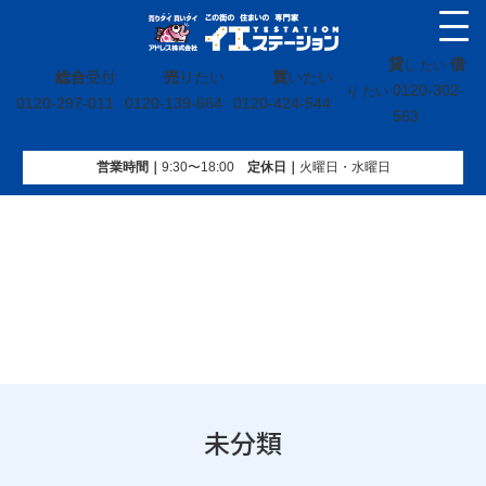
貸
借
し たい
総合
受付
売
りたい
買
いたい
0120-302-
り たい
0120-297-011
0120-139-664
0120-424-544
563
営業時間｜
9:30〜18:00
定休⽇｜
火曜⽇・水曜⽇
イエステーション
»
未分類
»
ページ 19
未分類