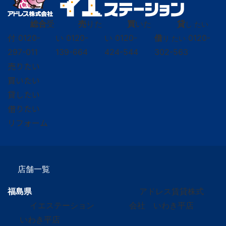
総合
受
売
りた
買
いた
貸
し たい
付
0120-
い
0120-
い
0120-
借
0120-
り たい
297-011
139-664
424-544
302-563
売りたい
買いたい
貸したい
借りたい
リフォーム
店舗一覧
福島県
アドレス賃貸株式
イエステーション
会社 いわき平店
いわき平店