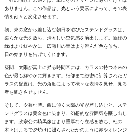
『杜の讃歌』の魅力は、単にそのデザインにあるだけでは
ありません。この作品は、
光
という要素によって、その表
情を刻々と変化させます。
朝、東の窓から差し込む朝日を浴びたステンドグラスは、
柔らかな光を放ち、清々しい空気感を演出します。新緑の
緑はより鮮やかに、広瀬川の青はより澄んだ色を放ち、一
日の始まりを告げてくれます。
昼間、太陽が真上に昇る時間帯には、ガラスの持つ本来の
色が最も鮮やかに輝きます。細部まで緻密に計算されたガ
ラスの配置は、光の角度によって様々な表情を見せ、見る
者を飽きさせません。
そして、夕暮れ時。西に傾く太陽の光が差し込むと、ステ
ンドグラスは黄金色に染まり、幻想的な雰囲気を醸し出し
ます。政宗公の騎馬像はより重厚な存在感を放ち、杜の
木々はまるで夕焼けに照らされたかのように赤やオレンジ