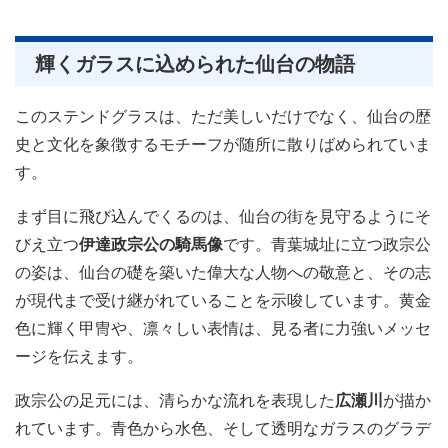
輝くガラスに込められた仙台の物語
このステンドグラスは、ただ美しいだけでなく、仙台の歴
史と文化を象徴するモチーフが随所に散りばめられていま
す。
まず目に飛び込んでくるのは、仙台の街を見守るようにそ
びえ立つ
伊達政宗公の騎馬像
です。青葉城址に立つ政宗公
の姿は、仙台の礎を築いた偉大な人物への敬意と、その志
が現代まで受け継がれていることを示唆しています。黄金
色に輝く甲冑や、凛々しい表情は、見る者に力強いメッセ
ージを伝えます。
政宗公の足元には、清らかな流れを表現した
広瀬川
が描か
れています。青色から水色、そして透明なガラスのグラデ