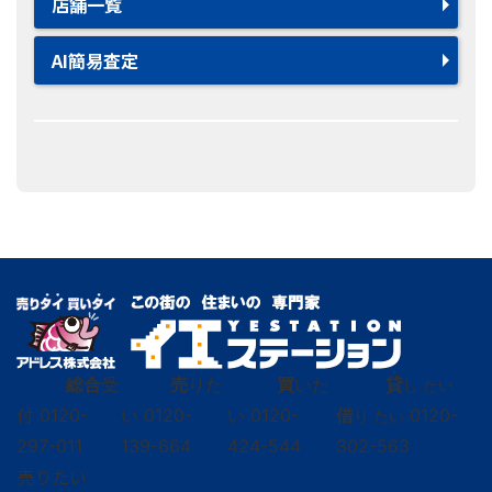
店舗一覧
AI簡易査定
総合
受
売
りた
買
いた
貸
し たい
付
0120-
い
0120-
い
0120-
借
0120-
り たい
297-011
139-664
424-544
302-563
売りたい