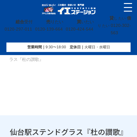
貸
借
し たい
総合
受付
売
りたい
買
いたい
0120-302-
り たい
0120-297-011
0120-139-664
0120-424-544
563
営業時間｜
9:30〜18:00
定休⽇｜
火曜⽇・水曜⽇
イエステーション
»
地域ブログ
»
宮城県
»
仙台駅ステンドグ
ラス『杜の讃歌』
仙台駅ステンドグラス『杜の讃歌』