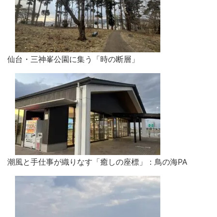
仙台・三神峯公園に集う「時の断層」
潮風と手仕事が織りなす「癒しの座標」：鳥の海PA