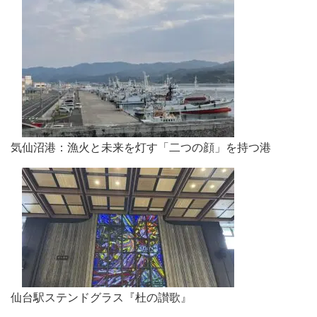
気仙沼港：漁火と未来を灯す「二つの顔」を持つ港
仙台駅ステンドグラス『杜の讃歌』