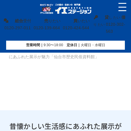
貸
借
し たい
総合
受付
売
りたい
買
いたい
0120-302-
り たい
0120-297-011
0120-139-664
0120-424-544
563
営業時間｜
9:30〜18:00
定休⽇｜
火曜⽇・水曜⽇
イエステーション
»
地域ブログ
»
宮城県
»
昔懐かしい生活感
にあふれた展示が魅力「仙台市歴史民俗資料館」
昔懐かしい生活感にあふれた展示が