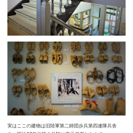
実はここの建物は旧陸軍第二師団歩兵第四連隊兵舎