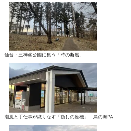
仙台・三神峯公園に集う「時の断層」
潮風と手仕事が織りなす「癒しの座標」：鳥の海PA