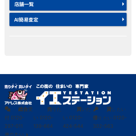
店舗一覧
AI簡易査定
総合
受
売
りた
買
いた
貸
し たい
付
0120-
い
0120-
い
0120-
借
0120-
り たい
297-011
139-664
424-544
302-563
売りたい