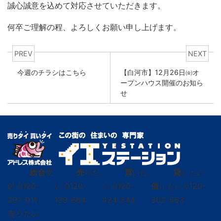
誠心誠意を込めて対応させていただきます。
何卒ご理解の程、よろしくお願い申し上げます。
PREV
NEXT
今週のチラシはこちら
【白河市】12月26日㈮オ
ープンハウス開催のお知ら
せ
総合
受
売
りた
買
いた
貸
し たい
付
0120-
い
0120-
い
0120-
借
0120-
り たい
297-011
139-664
424-544
302-563
売りたい