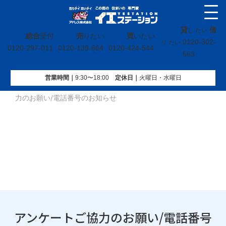
貸
借
し たい
総合
受付
売
りたい
買
いたい
0120-302-
り たい
0120-297-011
0120-139-664
0120-424-544
563
営業時間｜
9:30〜18:00
定休⽇｜
火曜⽇・水曜⽇
イエステーション
»
投稿トップ
»
お知らせ
»
アンケートご協
力のお願い/電話番号のお知らせ
アンケートご協力のお願い/電話番号