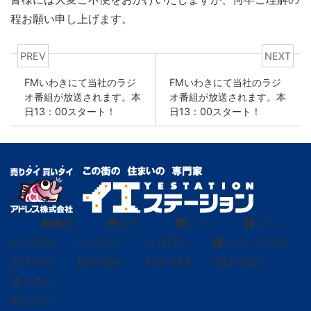
程お願い申し上げます。
PREV
NEXT
FMいわきにて当社のラジ
FMいわきにて当社のラジ
オ番組が放送されます。本
オ番組が放送されます。本
日13：00スタート！
日13：00スタート！
総合
受
売
りた
買
いた
貸
し たい
付
0120-
い
0120-
い
0120-
借
0120-
り たい
297-011
139-664
424-544
302-563
売りたい
買いたい