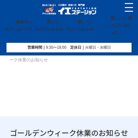
貸
借
し たい
総合
受付
売
りたい
買
いたい
0120-302-
り たい
0120-297-011
0120-139-664
0120-424-544
563
営業時間｜
9:30〜18:00
定休⽇｜
火曜⽇・水曜⽇
イエステーション
»
投稿トップ
»
お知らせ
»
ゴールデンウィ
ーク休業のお知らせ
ゴールデンウィーク休業のお知らせ