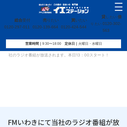
貸
借
し たい
総合
受付
売
りたい
買
いたい
0120-302-
り たい
0120-297-011
0120-139-664
0120-424-544
563
営業時間｜
9:30〜18:00
定休⽇｜
火曜⽇・水曜⽇
イエステーション
»
投稿トップ
»
お知らせ
»
FMいわきにて当
社のラジオ番組が放送されます。本日13：00スタート！
FMいわきにて当社のラジオ番組が放