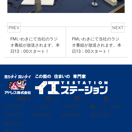
PREV
NEXT
FMいわきにて当社のラジ
FMいわきにて当社のラジ
オ番組が放送されます。本
オ番組が放送されます。本
日13：00スタート！
日13：00スタート！
総合
受
売
りた
買
いた
貸
し たい
付
0120-
い
0120-
い
0120-
借
0120-
り たい
297-011
139-664
424-544
302-563
売りたい
買いたい