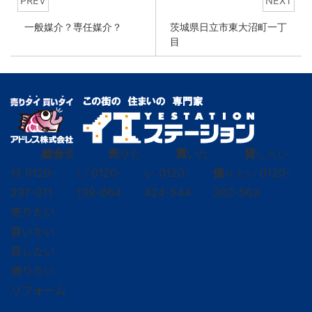
PREV
NEXT
一般媒介？専任媒介？
茨城県日立市東大沼町一丁
目
総合
受
売
りた
買
いた
貸
し たい
付
0120-
い
0120-
い
0120-
借
0120-
り たい
297-011
139-664
424-544
302-563
売りたい
買いたい
貸したい
借りたい
リフォーム