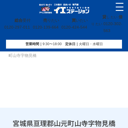
貸
借
し たい
総合
受付
売
りたい
買
いたい
0120-302-
り たい
0120-297-011
0120-139-664
0120-424-544
563
営業時間｜
9:30〜18:00
定休⽇｜
火曜⽇・水曜⽇
イエステーション
»
投稿トップ
»
未分類
»
宮城県亘理郡山元
町山寺字物見橋
宮城県亘理郡山元町山寺字物見橋