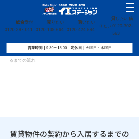
貸
借
し たい
総合
受付
売
りたい
買
いたい
0120-302-
り たい
0120-297-011
0120-139-664
0120-424-544
563
営業時間｜
9:30〜18:00
定休⽇｜
火曜⽇・水曜⽇
イエステーション
»
投稿トップ
»
賃貸物件の契約から入居す
るまでの流れ
賃貸物件の契約から入居するまでの