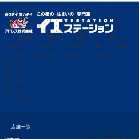
総合
受
売
りた
買
いた
貸
し たい
付
0120-
い
0120-
い
0120-
借
0120-
り たい
297-011
139-664
424-544
302-563
売りたい
買いたい
貸したい
借りたい
リフォーム
店舗一覧