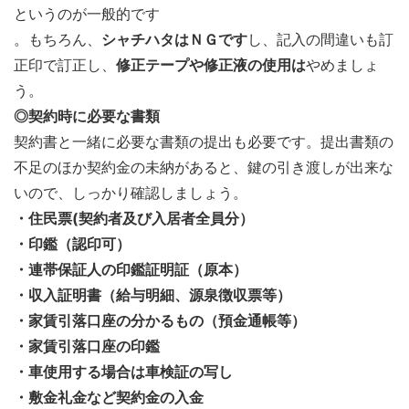
というのが一般的です
。もちろん、
シャチハタはＮＧです
し、記入の間違いも訂
正印で訂正し、
修正テープや修正液の使用は
やめましょ
う。
◎契約時に必要な書類
契約書と一緒に必要な書類の提出も必要です。提出書類の
不足のほか契約金の未納があると、鍵の引き渡しが出来な
いので、しっかり確認しましょう。
・住民票(契約者及び入居者全員分）
・印鑑（認印可）
・連帯保証人の印鑑証明証（原本）
・収入証明書（給与明細、源泉徴収票等）
・家賃引落口座の分かるもの（預金通帳等）
・家賃引落口座の印鑑
・車使用する場合は車検証の写し
・敷金礼金など契約金の入金