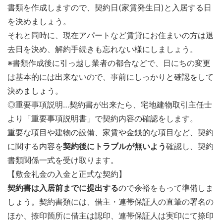
書類を作成しますので、契約日(家賃発生日)と入居する日
を決めましょう。
それと同時に、現在アパートなど賃貸にお住まいの方は退
去日を決め、解約手続きも忘れない様にしましょう。
※書類作成後に引っ越し業者の都合などで、日にちの変更
は基本的には出来ないので、事前にしっかりと確認をして
決めましょう。
◎重要事項説明…契約書が出来たら、宅地建物取引主任士
より「重要事項説明書」で契約内容の確認をします。
重要な項目や建物の設備、家賃や金銭的な項目など、契約
に関する内容を
契約後にトラブルが無いよう
確認し、契約
書類関係一式を受け取ります。
【敷金礼金の入金と正式な契約】
契約書は入居前までに提出する
ので余裕をもって準備しま
しょう。契約書類には、借主・連帯保証人の直筆の署名の
ほか、捺印箇所に借主は認印、連帯保証人は実印にて捺印