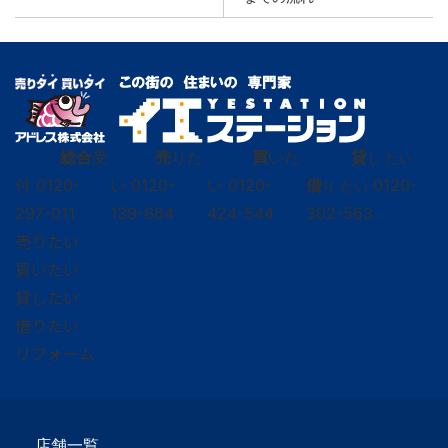
総合
受
売
りた
買
いた
貸
し たい
付
0120-
い
0120-
い
0120-
借
0120-
り たい
297-011
139-664
424-544
302-563
売りたい
買いたい
貸したい
借りたい
リフォーム
店舗一覧