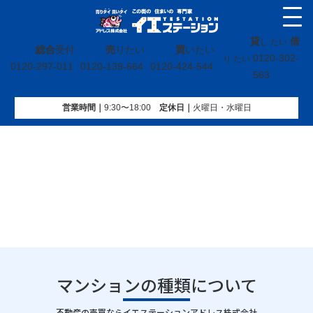
貸
借
し たい
総合
受付
売
りたい
買
いたい
0120-302-
り たい
0120-297-011
0120-139-664
0120-424-544
563
営業時間｜
9:30〜18:00
定休⽇｜
火曜⽇・水曜⽇
イエステーション
»
投稿トップ
»
マンションの種類について
マンションの種類について
｜
不動産の売買ならイエステーションアドレス株式会社