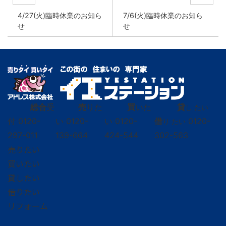
4/27(火)臨時休業のお知ら
7/6(火)臨時休業のお知ら
せ
せ
総合
受
売
りた
買
いた
貸
し たい
付
0120-
い
0120-
い
0120-
借
0120-
り たい
297-011
139-664
424-544
302-563
売りたい
買いたい
貸したい
借りたい
リフォーム