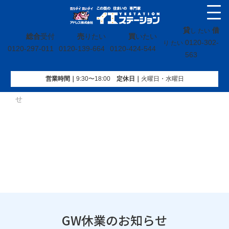
貸
借
し たい
総合
受付
売
りたい
買
いたい
0120-302-
り たい
0120-297-011
0120-139-664
0120-424-544
563
営業時間｜
9:30〜18:00
定休⽇｜
火曜⽇・水曜⽇
イエステーション
»
投稿トップ
»
未分類
»
GW休業のお知ら
せ
GW休業のお知らせ