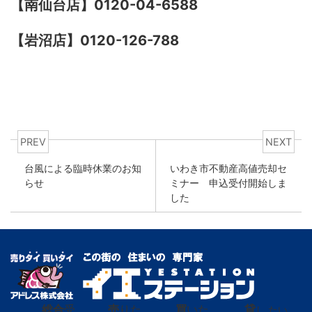
【南仙台店】0120-04-6588
【岩沼店】0120-126-788
PREV
NEXT
台風による臨時休業のお知
いわき市不動産高値売却セ
らせ
ミナー 申込受付開始しま
した
総合
受
売
りた
買
いた
貸
し たい