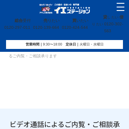
貸
借
し たい
総合
受付
売
りたい
買
いたい
0120-302-
り たい
0120-297-011
0120-139-664
0120-424-544
563
営業時間｜
9:30〜18:00
定休⽇｜
火曜⽇・水曜⽇
イエステーション
»
投稿トップ
»
お知らせ
»
ビデオ通話によ
るご内覧・ご相談承ります
ビデオ通話によるご内覧・ご相談承