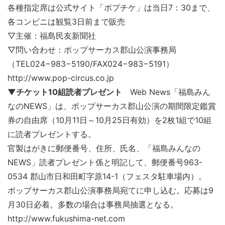
各種指定席は公式サイト「ポプチケ」は当日7：30まで、
各コンビニは観覧3日前まで販売
▽主催：福島民友新聞社
▽問い合わせ：ポップサーカス郡山公演事務局
（TEL024−983−5190/FAX024−983−5191）
http://www.pop-circus.co.jp
▼
チケット
10
組読者プレゼント
Web News「福島みん
なのNEWS」は、ポップサーカス郡山公演の期間限定鑑賞
券の自由席（10月11日～10月25日有効）を2枚1組で10組
に読者プレゼントする。
官製はがきに郵便番号、住所、氏名、「福島みんなの
NEWS」読者プレゼント係と明記して、郵便番号963-
0534 郡山市日和田町字原14-1（フェスタ駐車場内）。
ポップサーカス郡山公演事務局宛てに申し込む。応募は9
月30日必着。多数の場合は事務局抽選となる。
http://www.fukushima-net.com