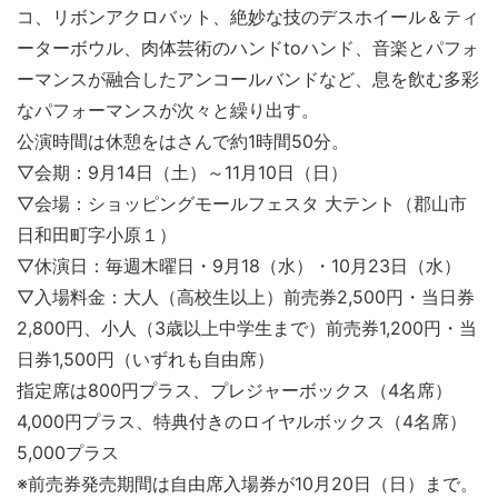
コ、リボンアクロバット、絶妙な技のデスホイール＆ティ
ーターボウル、肉体芸術のハンドtoハンド、音楽とパフォ
ーマンスが融合したアンコールバンドなど、息を飲む多彩
なパフォーマンスが次々と繰り出す。
公演時間は休憩をはさんで約1時間50分。
▽会期：9月14日（土）～11月10日（日）
▽会場：ショッピングモールフェスタ 大テント（郡山市
日和田町字小原１）
▽休演日：毎週木曜日・9月18（水）・10月23日（水）
▽入場料金：大人（高校生以上）前売券2,500円・当日券
2,800円、小人（3歳以上中学生まで）前売券1,200円・当
日券1,500円（いずれも自由席）
指定席は800円プラス、プレジャーボックス（4名席）
4,000円プラス、特典付きのロイヤルボックス（4名席）
5,000プラス
※前売券発売期間は自由席入場券が10月20日（日）まで。