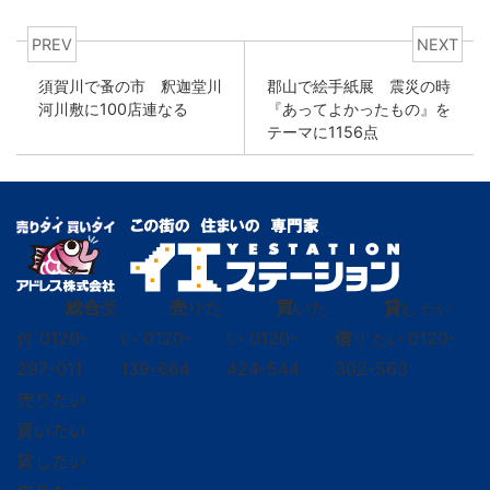
PREV
NEXT
須賀川で蚤の市 釈迦堂川
郡山で絵手紙展 震災の時
河川敷に100店連なる
『あってよかったもの』を
テーマに1156点
総合
受
売
りた
買
いた
貸
し たい
付
0120-
い
0120-
い
0120-
借
0120-
り たい
297-011
139-664
424-544
302-563
売りたい
買いたい
貸したい