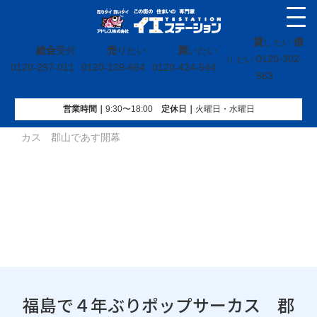
貸
借
し たい
総合
受付
売
りたい
買
いたい
0120-302-
り たい
0120-297-011
0120-139-664
0120-424-544
563
営業時間｜
9:30〜18:00
定休⽇｜
火曜⽇・水曜⽇
イエステーション
»
投稿トップ
»
福島で４年ぶりポップサー
カス 郡山であす開幕
福島で４年ぶりポップサーカス 郡