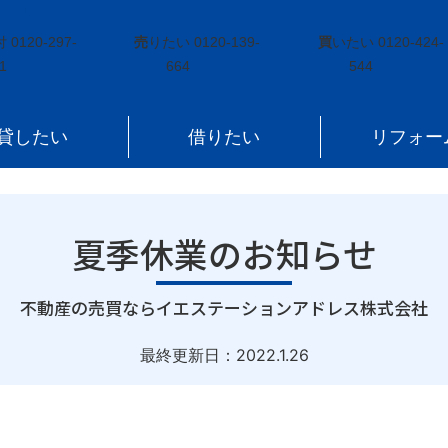
のお知らせ
付
0120-297-
売
りたい
0120-139-
買
いたい
0120-424-
1
664
544
貸したい
借りたい
リフォー
夏季休業のお知らせ
｜
不動産の売買ならイエステーションアドレス株式会社
最終更新日：
2022.1.26