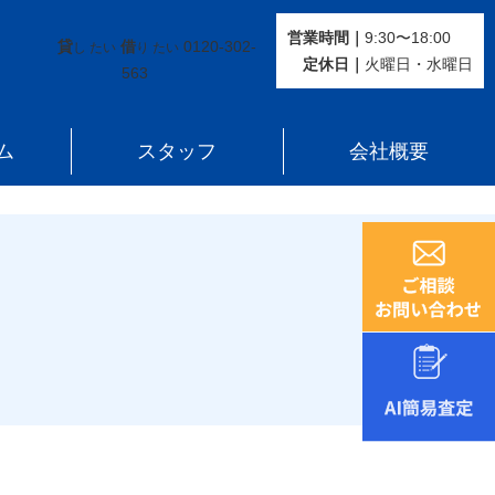
営業時間｜
9:30〜18:00
貸
借
0120-302-
し たい
り たい
定休⽇｜
火曜⽇・水曜⽇
563
ム
スタッフ
会社概要