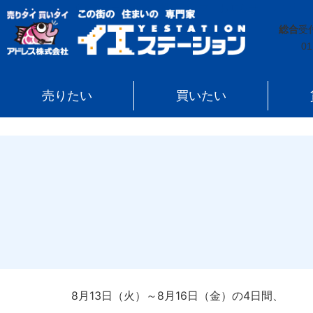
イエステーション
»
投稿トップ
»
お知らせ
»
夏季休業
総合
受
01
売りたい
買いたい
8月13日（火）～8月16日（金）の4日間、