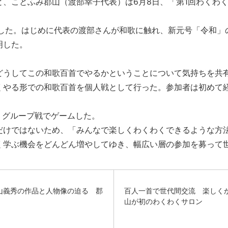
、ことふみ郡山（渡部幸子代表）は6月8日、「第1回わくわく
加した。はじめに代表の渡部さんが和歌に触れ、新元号「令和
明した。
どうしてこの和歌百首でやるかということについて気持ちを共
くやる形での和歌百首を個人戦として行った。参加者は初めて
、グループ戦でゲームした。
だけではないため、「みんなで楽しくわくわくできるような方
く学ぶ機会をどんどん増やしてゆき、幅広い層の参加を募って
山義秀の作品と人物像の迫る 郡
百人一首で世代間交流 楽しく
山が初のわくわくサロン