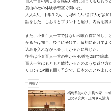
百人一首の楽しさを幅広い層に知ってもらおうと
麓山の杜の体験学習室で開いた。
大人4人、中学生2人、小学生1人の計7人が参
話をした。しおりとプリントも配り、内容を説
また、小倉百人一首ではない和歌百首に関し、
かるたは前半、後半に分けて、最初に正月でよ
込みを入れながら楽しくかるたに興じた。
後半は小倉百人一首の中から40首を2組で編成
百人一首はもともと競技かるたのような遊び方
サロンは次回も開く予定で、日本のことを楽し
PREV
福島県初の芥川賞作家・中
山の研究家・庄司さん講演