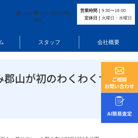
営業時間｜
9:30〜18:00
貸
借
0120-302-
し たい
り たい
定休⽇｜
火曜⽇・水曜⽇
563
ム
スタッフ
会社概要
み郡山が初のわくわくサロン