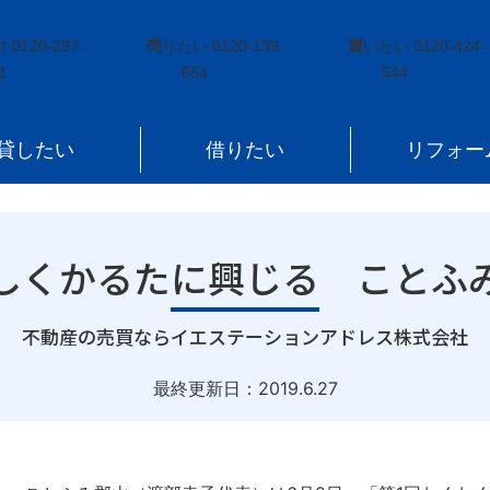
流 楽しくかるたに興じる ことふみ郡山が初のわくわくサロン
付
0120-297-
売
りたい
0120-139-
買
いたい
0120-424-
1
664
544
貸したい
借りたい
リフォー
しくかるたに興じる ことふ
｜
不動産の売買ならイエステーションアドレス株式会社
最終更新日：
2019.6.27