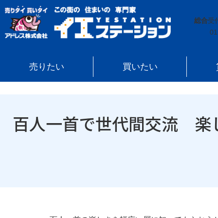
イエステーション
»
投稿トップ
»
百人一首で世代間交
総合
受
01
売りたい
買いたい
百人一首で世代間交流 楽