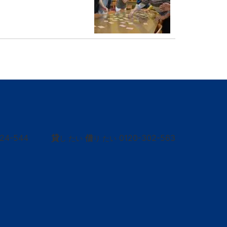
424-544
貸
借
0120-302-563
し たい
り たい