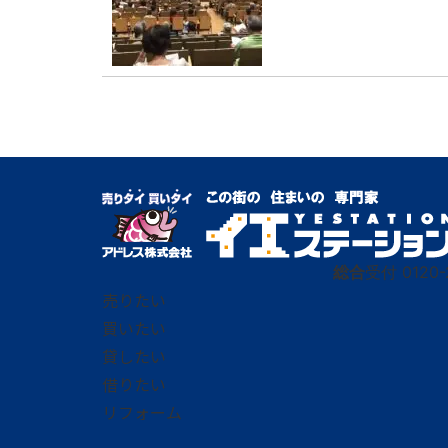
総合
受付
0120-
売りたい
買いたい
貸したい
借りたい
リフォーム