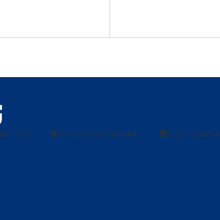
297-011
売
りたい
0120-139-664
買
いたい
0120-