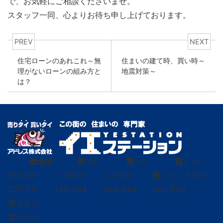
で、お気軽にご相談くださいませ。
スタッフ一同、心よりお待ち申し上げております。
PREV
NEXT
住宅ローンのあれこれ～無
住まいの建て時、買い時～
理がないローンの組み方と
地震対策～
は？
総合
受
売
りた
買
いた
貸
し たい
付
0120-
い
0120-
い
0120-
借
0120-
り たい
297-011
139-664
424-544
302-563
売りたい
買いたい