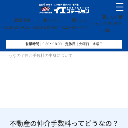
貸
借
し たい
総合
受付
売
りたい
買
いたい
0120-302-
り たい
0120-297-011
0120-139-664
0120-424-544
563
営業時間｜
9:30〜18:00
定休⽇｜
火曜⽇・水曜⽇
イエステーション
»
投稿トップ
»
不動産の仲介手数料ってど
うなの？仲介手数料の中身について
不動産の仲介手数料ってどうなの？