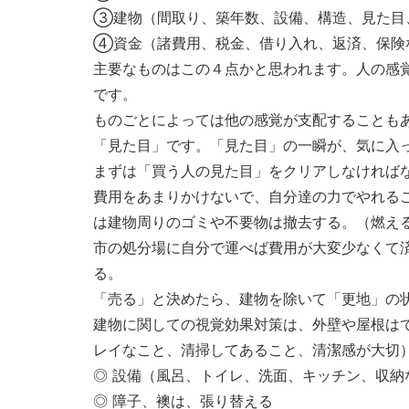
③建物（間取り、築年数、設備、構造、見た目
④資金（諸費用、税金、借り入れ、返済、保険
主要なものはこの４点かと思われます。人の感
です。
ものごとによっては他の感覚が支配することも
「見た目」です。「見た目」の一瞬が、気に入
まずは「買う人の見た目」をクリアしなければ
費用をあまりかけないで、自分達の力でやれる
は建物周りのゴミや不要物は撤去する。（燃える
市の処分場に自分で運べば費用が大変少なくて
る。
「売る」と決めたら、建物を除いて「更地」の
建物に関しての視覚効果対策は、外壁や屋根は
レイなこと、清掃してあること、清潔感が大切
◎ 設備（風呂、トイレ、洗面、キッチン、収納
◎ 障子、襖は、張り替える