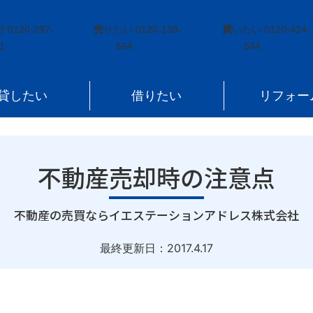
点
付
0120-297-
売
りたい
0120-139-
買
いたい
0120-424-
1
664
544
貸したい
借りたい
リフォー
不動産売却時の注意点
｜
不動産の売買ならイエステーションアドレス株式会社
最終更新日：
2017.4.17