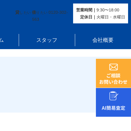
営業時間｜
9:30〜18:00
貸
借
0120-302-
し たい
り たい
定休⽇｜
火曜⽇・水曜⽇
563
ム
スタッフ
会社概要