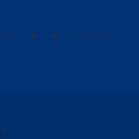
424-544
貸
借
0120-302-563
し たい
り たい
台店
店