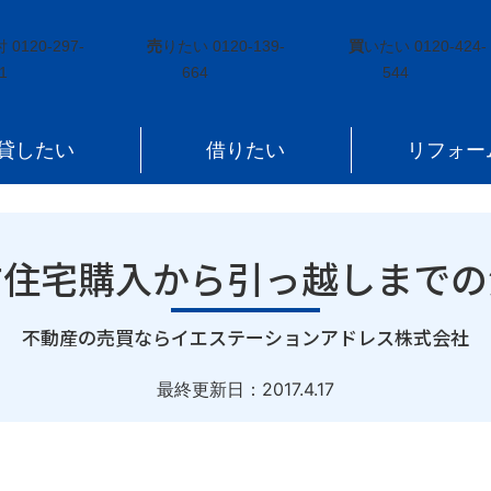
っ越しまでの流れ
付
0120-297-
売
りたい
0120-139-
買
いたい
0120-424-
1
664
544
貸したい
借りたい
リフォー
古住宅購入から引っ越しまでの
｜
不動産の売買ならイエステーションアドレス株式会社
最終更新日：
2017.4.17