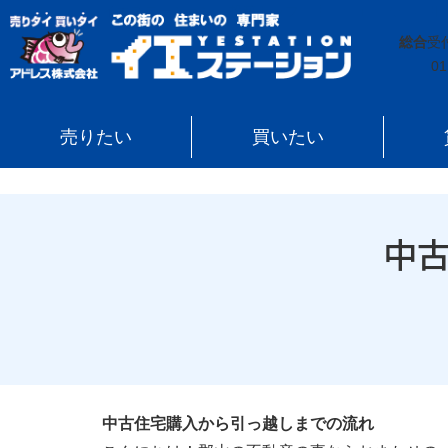
イエステーション
»
投稿トップ
»
中古住宅購入から引
総合
受
01
売りたい
買いたい
中
中古住宅購入から引っ越しまでの流れ