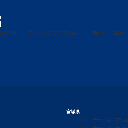
297-011
売
りたい
0120-139-664
買
いたい
0120-
宮城県
イエステーション南仙
イエステーション岩沼