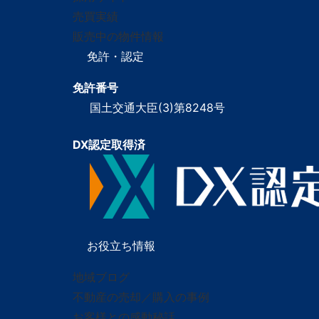
売買実績
販売中の物件情報
免許・認定
免許番号
国土交通大臣(3)第8248号
DX認定取得済
お役立ち情報
地域ブログ
不動産の売却／購入の事例
お客様との感動秘話