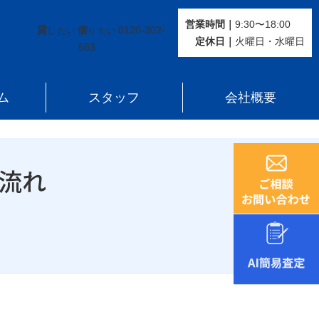
営業時間｜
9:30〜18:00
貸
借
0120-302-
し たい
り たい
定休⽇｜
火曜⽇・水曜⽇
563
ム
スタッフ
会社概要
流れ