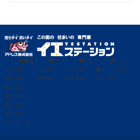
総合
受
売
りた
買
いた
貸
し たい
付
0120-
い
0120-
い
0120-
借
0120-
り たい
297-011
139-664
424-544
302-563
売りたい
買いたい
貸したい
借りたい
リフォーム