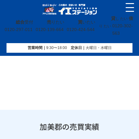
貸
借
し たい
総合
受付
売
りたい
買
いたい
0120-302-
り たい
0120-297-011
0120-139-664
0120-424-544
563
営業時間｜
9:30〜18:00
定休⽇｜
火曜⽇・水曜⽇
イエステーション
»
売買実績
»
宮城県
»
加美郡
加美郡の売買実績