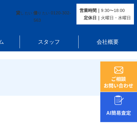
営業時間｜
9:30〜18:00
貸
借
0120-302-
し たい
り たい
定休⽇｜
火曜⽇・水曜⽇
563
ム
スタッフ
会社概要