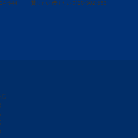
424-544
貸
借
0120-302-563
し たい
り たい
台店
店
店
店
店