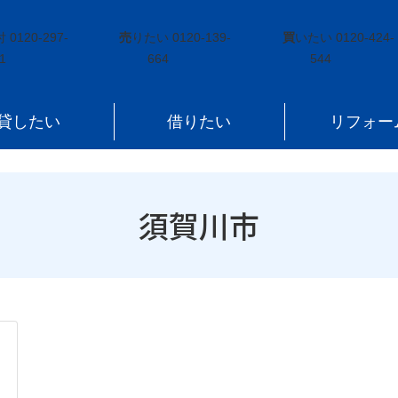
付
0120-297-
売
りたい
0120-139-
買
いたい
0120-424-
1
664
544
貸したい
借りたい
リフォー
須賀川市