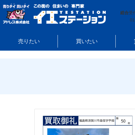
イエステーション
»
買取実績
»
福島県
»
須賀川市
総合
受
01
売りたい
買いたい